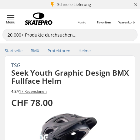
×
Schnelle Lieferung
5+ Mio. Kunden
Menü
Konto
Favoriten
Warenkorb
Startseite
BMX
Protektoren
Helme
TSG
Seek Youth Graphic Design BMX
Fullface Helm
4.8
//
17 Rezensionen
CHF 78.00