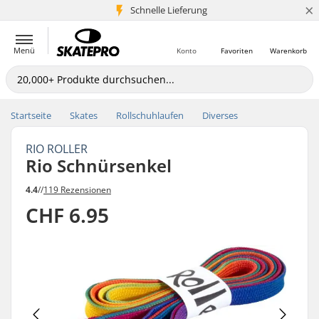
×
Schnelle Lieferung
5+ Mio. Kunden
Menü
Konto
Favoriten
Warenkorb
Startseite
Skates
Rollschuhlaufen
Diverses
RIO ROLLER
Rio Schnürsenkel
4.4
//
119 Rezensionen
CHF 6.95