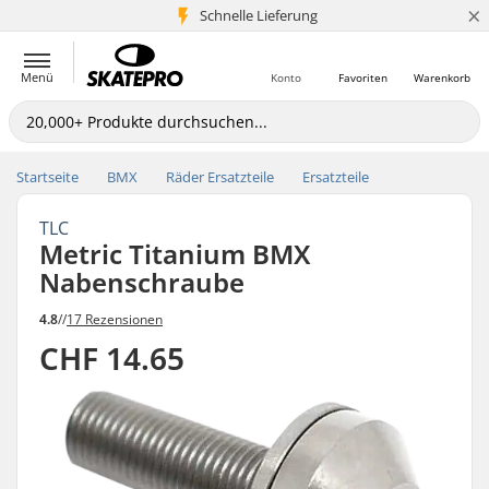
×
Schnelle Lieferung
5+ Mio. Kunden
Menü
Konto
Favoriten
Warenkorb
Startseite
BMX
Räder Ersatzteile
Ersatzteile
TLC
Metric Titanium BMX
Nabenschraube
4.8
//
17 Rezensionen
CHF 14.65