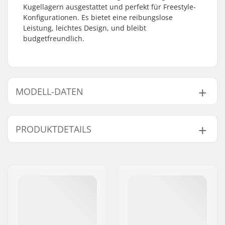
Kugellagern ausgestattet und perfekt für Freestyle-
Konfigurationen. Es bietet eine reibungslose
Leistung, leichtes Design, und bleibt
budgetfreundlich.
MODELL-DATEN
Modell
Tretlager (Bottom Bracket)
Kurbelachsen-Dur
PRODUKTDETAILS
19mm
Mid
, Versiegelt
19mm
22mm
Mid
, Versiegelt
22mm
Kurbel-Länge/-Art:
Gegossen
24mm
Offene Kugellager
24mm
Gewicht:
163g