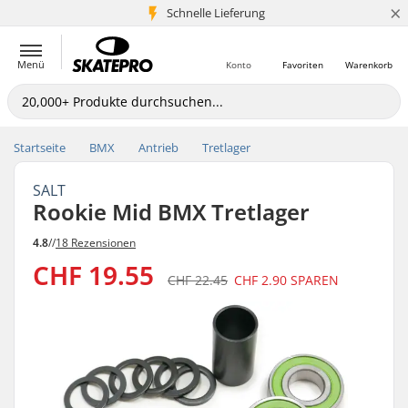
×
Schnelle Lieferung
5+ Mio. Kunden
Menü
Konto
Favoriten
Warenkorb
Startseite
BMX
Antrieb
Tretlager
SALT
Rookie Mid BMX Tretlager
4.8
//
18 Rezensionen
CHF 19.55
CHF 22.45
CHF 2.90
SPAREN