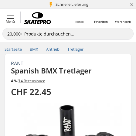
×
Schnelle Lieferung
5+ Mio. Kunden
Menü
Konto
Favoriten
Warenkorb
Startseite
BMX
Antrieb
Tretlager
RANT
Spanish BMX Tretlager
4.9
//
14 Rezensionen
CHF 22.45