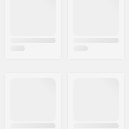
Manschette:
Flexibel, Hohe Stütze
Stopper:
Ja
Max. Belastung:
100 kg
Empfohlen für:
Indoor Skating,
Outdoor Skating,
Rollkunstlauf