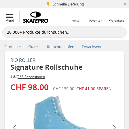
×
Schnelle Lieferung
5+ Mio. Kunden
Menü
Konto
Favoriten
Warenkorb
Startseite
Skates
Rollschuhlaufen
Erwachsene
RIO ROLLER
Signature Rollschuhe
4.8
//
268 Rezensionen
CHF 98.00
CHF 139.00
CHF 41.00
SPAREN