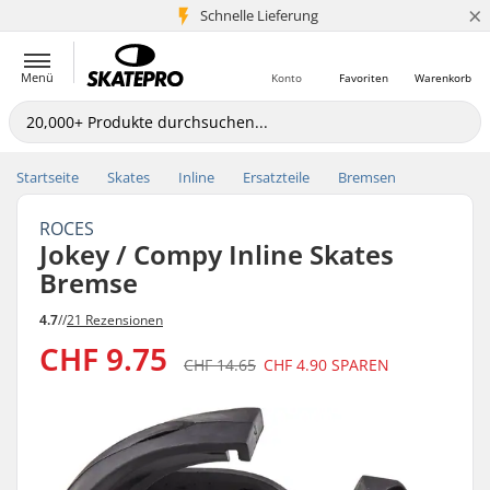
×
Schnelle Lieferung
5+ Mio. Kunden
Menü
Konto
Favoriten
Warenkorb
Startseite
Skates
Inline
Ersatzteile
Bremsen
ROCES
Jokey / Compy Inline Skates
Bremse
4.7
//
21 Rezensionen
CHF 9.75
CHF 14.65
CHF 4.90
SPAREN