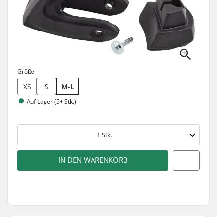
Größe
XS
S
M-L
Auf Lager (5+ Stk.)
1
Stk.
IN DEN WARENKORB