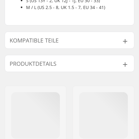
S (US 13Y - 2, UK 12J - 1J, EU 30 - 33)
M / L (US 2.5 - 8, UK 1.5 - 7, EU 34 - 41)
KOMPATIBLE TEILE
Finde Produkte die kompatibel sind mit Roces Jokey /
Compy Inline Skates Bremse:
PRODUKTDETAILS
Brake mounting bolt:
Inklusive
Kompatibel mit