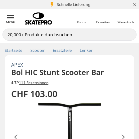
×
Schnelle Lieferung
5+ Mio. Kunden
Menü
Konto
Favoriten
Warenkorb
Startseite
Scooter
Ersatzteile
Lenker
APEX
Bol HIC Stunt Scooter Bar
4.7
//
111 Rezensionen
CHF 103.00