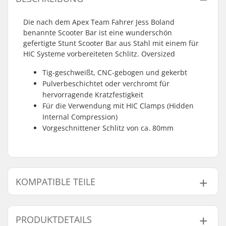
Die nach dem Apex Team Fahrer Jess Boland
benannte Scooter Bar ist eine wunderschön
gefertigte Stunt Scooter Bar aus Stahl mit einem für
HIC Systeme vorbereiteten Schlitz. Oversized
Tig-geschweißt, CNC-gebogen und gekerbt
Pulverbeschichtet oder verchromt für
hervorragende Kratzfestigkeit
Für die Verwendung mit HIC Clamps (Hidden
Internal Compression)
Vorgeschnittener Schlitz von ca. 80mm
KOMPATIBLE TEILE
Finde Produkte die kompatibel sind mit Apex Bol HIC
Stunt Scooter Bar:
PRODUKTDETAILS