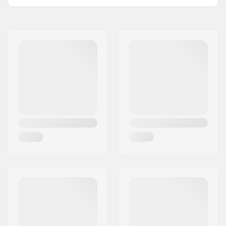
Kompatibel mit:
Standard HIC
Kompatibel mit
Stahl
Kompatibel mit
Lenker/Griffe:
Lenkerhöhe:
610mm (24")
Lenkerbreite:
560mm (22")
Lenker-Material:
Chromoly-Stahl 4130
Lenker-
35mm (Oversized)
Außendurchmesser:
Lenker-
32mm
Innendurchmesser:
Gewicht:
1200g
SCS Ready:
Nein
SCS Sleeve inkludiert:
Nein
Lenker-Design:
Y
Compression
Nein
enthalten: