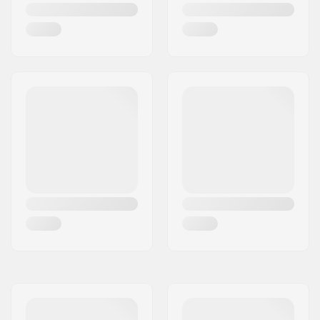
Deckform:
Peg-cut
Concave:
Ja
Lenkkopfwinkel:
82.5°
Headtube Länge:
110mm
Headset-Typ:
Integrated 1 1/8"
Deck Spacers:
Inklusive
Bremsen-Typ:
Flex Fender
Bremse/Fender:
Inklusive
Achse:
Inklusive
Achsen-Durchmesser:
8mm
Griptape:
Nicht enthalten