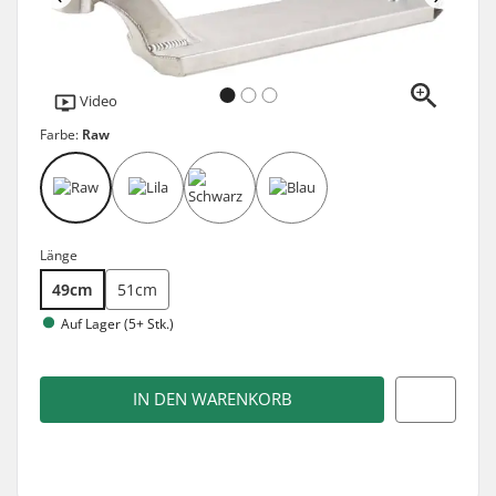
Video
Farbe:
Raw
Länge
49cm
51cm
Auf Lager (5+ Stk.)
IN DEN WARENKORB