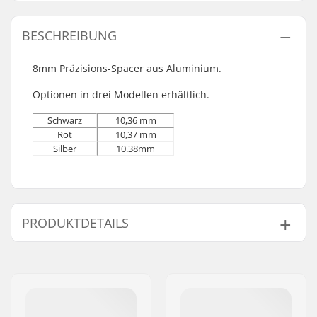
BESCHREIBUNG
8mm Präzisions-Spacer aus Aluminium.
Optionen in drei Modellen erhältlich.
Schwarz
10,36 mm
Rot
10,37 mm
Silber
10.38mm
PRODUKTDETAILS
Kugellager-Präzision:
Not included
Kugellagertyp:
Spacer
Anzahl pro Packung:
1