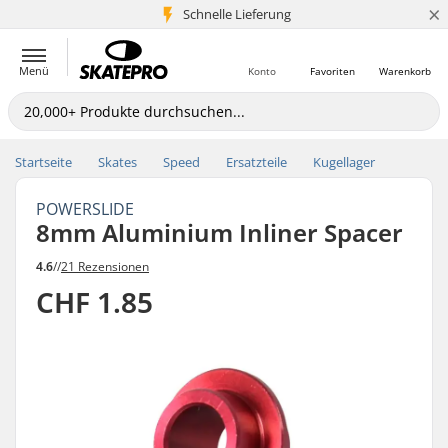
×
Schnelle Lieferung
5+ Mio. Kunden
Menü
Konto
Favoriten
Warenkorb
Startseite
Skates
Speed
Ersatzteile
Kugellager
POWERSLIDE
8mm Aluminium Inliner Spacer
4.6
//
21 Rezensionen
CHF 1.85